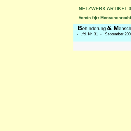
NETZWERK ARTIKEL 
Verein f�r Menschenrechte
B
& M
ehinderung
ensch
Aus:
- Lfd. Nr. 31 - September 200