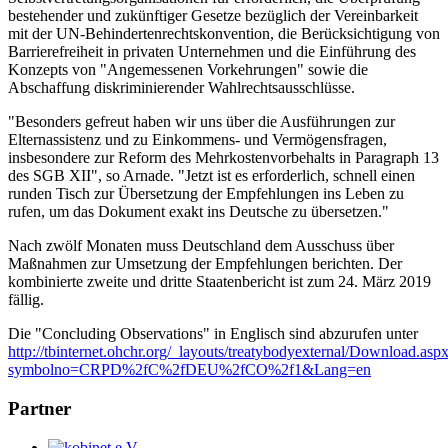
bestehender und zukünftiger Gesetze bezüglich der Vereinbarkeit
mit der UN-Behindertenrechtskonvention, die Berücksichtigung von
Barrierefreiheit in privaten Unternehmen und die Einführung des
Konzepts von "Angemessenen Vorkehrungen" sowie die
Abschaffung diskriminierender Wahlrechtsausschlüsse.
"Besonders gefreut haben wir uns über die Ausführungen zur
Elternassistenz und zu Einkommens- und Vermögensfragen,
insbesondere zur Reform des Mehrkostenvorbehalts in Paragraph 13
des SGB XII", so Arnade. "Jetzt ist es erforderlich, schnell einen
runden Tisch zur Übersetzung der Empfehlungen ins Leben zu
rufen, um das Dokument exakt ins Deutsche zu übersetzen."
Nach zwölf Monaten muss Deutschland dem Ausschuss über
Maßnahmen zur Umsetzung der Empfehlungen berichten. Der
kombinierte zweite und dritte Staatenbericht ist zum 24. März 2019
fällig.
Die "Concluding Observations" in Englisch sind abzurufen unter
http://tbinternet.ohchr.org/_layouts/treatybodyexternal/Download.asp
symbolno=CRPD%2fC%2fDEU%2fCO%2f1&Lang=en
Partner