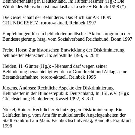
Behindertenalltag in Deutschland. In: Hutter/Tessmer (Hg).: Die
Würde des Menschen ist unantastbar. Leseke + Budrich 1998 (*)
Die Gesellschaft der Behinderer. Das Buch zur AKTION
GRUNDGESETZ. rororo-aktuell, Reinbek 1997
Empfehlungen für ein behindertenpolitisches Aktionsprogramm der
Bundesregierung, hrsg. vom Sozialverband Reichsbund, Bonn 1997
Frehe, Horst: Zur historischen Entwicklung der Diskriminierung
behinderter Menschen, In: selbsthilfe 1/93, S. 26 ff
Heiden, H.-Günter (Hg.): «Niemand darf wegen seiner
Behinderung benachteiligt werden.» Grundrecht und Alltag - eine
Bestandsaufnahme, rororo-aktuell, Reinbek 1996
Jürgens, Andreas: Rechtliche Aspekte der Diskriminierung
Behinderter in der Bundesrepublik Deutschland, In: ISL e.V. (Hg):
Gleichstellung Behinderter, Kassel 1992, S. 8 ff
Nickel, Rainer: Rechtlicher Schutz gegen Diskriminierung. Ein
Leitfaden hrsg. vom Amt für multikulturelle Angelegenheiten der
Stadt Frankfurt am Main. Fachhochschulverlag, Band 46, Frankfurt
1996