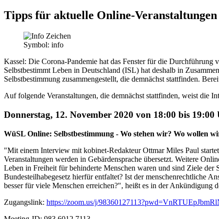
Tipps für aktuelle Online-Veranstaltungen
Symbol: info
Kassel:
Die Corona-Pandemie hat das Fenster für die Durchführung vo
Selbstbestimmt Leben in Deutschland (ISL) hat deshalb in Zusa
Selbstbestimmung zusammengestellt, die demnächst stattfinden. Bereit
Auf folgende Veranstaltungen, die demnächst stattfinden, weist die I
Donnerstag, 12. November 2020 von 18:00 bis 19:00
WüSL Online: Selbstbestimmung - Wo stehen wir? Wo wollen wi
"Mit einem Interview mit kobinet-Redakteur Ottmar Miles Paul star
Veranstaltungen werden in Gebärdensprache übersetzt. Weitere Onlin
Leben in Freiheit für behinderte Menschen waren und sind Ziele der
Bundesteilhabegesetz hierfür entfaltet? Ist der menschenrechtliche A
besser für viele Menschen erreichen?", heißt es in der Ankündigung de
Zugangslink:
https://zoom.us/j/98360127113?pwd=VnRTUEpJb
Meeting-ID: 983 6012 7113