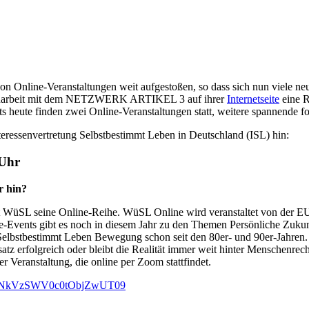
n Online-Veranstaltungen weit aufgestoßen, so dass sich nun viele neu
mmenarbeit mit dem NETZWERK ARTIKEL 3 auf ihrer
Internetseite
eine R
s heute finden zwei Online-Veranstaltungen statt, weitere spannende f
nteressenvertretung Selbstbestimmt Leben in Deutschland (ISL) hin:
 Uhr
r hin?
tet WüSL seine Online-Reihe. WüSL Online wird veranstaltet von der 
e-Events gibt es noch in diesem Jahr zu den Themen Persönliche Zukun
 Selbstbestimmt Leben Bewegung schon seit den 80er- und 90er-Jahren
nsatz erfolgreich oder bleibt die Realität immer weit hinter Menschenr
r Veranstaltung, die online per Zoom stattfindet.
mRlNkVzSWV0c0tObjZwUT09