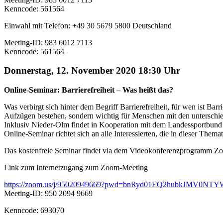
Kenncode: 561564
Einwahl mit Telefon: +49 30 5679 5800 Deutschland
Meeting-ID: 983 6012 7113
Kenncode: 561564
Donnerstag, 12. November 2020 18:30 Uhr
Online-Seminar: Barrierefreiheit – Was heißt das?
Was verbirgt sich hinter dem Begriff Barrierefreiheit, für wen ist Ba
Aufzügen bestehen, sondern wichtig für Menschen mit den untersch
Inklusiv Nieder-Olm findet in Kooperation mit dem Landessportbund R
Online-Seminar richtet sich an alle Interessierten, die in dieser The
Das kostenfreie Seminar findet via dem Videokonferenzprogramm Zoo
Link zum Internetzugang zum Zoom-Meeting
https://zoom.us/j/95020949669?pwd=bnRyd01EQ2hubkJMV0N
Meeting-ID: 950 2094 9669
Kenncode: 693070