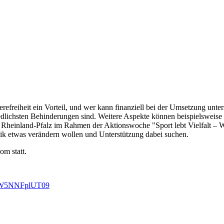
rrierefreiheit ein Vorteil, und wer kann finanziell bei der Umsetzung u
iedlichsten Behinderungen sind. Weitere Aspekte können beispielswe
heinland-Pfalz im Rahmen der Aktionswoche "Sport lebt Vielfalt – Woc
matik etwas verändern wollen und Unterstützung dabei suchen.
m statt.
TYW5NNFplUT09