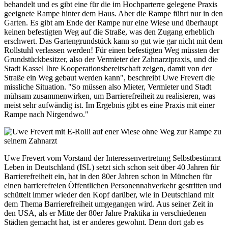
behandelt und es gibt eine für die im Hochparterre gelegene Praxis
geeignete Rampe hinter dem Haus. Aber die Rampe führt nur in den
Garten. Es gibt am Ende der Rampe nur eine Wiese und überhaupt
keinen befestigten Weg auf die Straße, was den Zugang erheblich
erschwert. Das Gartengrundstück kann so gut wie gar nicht mit dem
Rollstuhl verlassen werden! Für einen befestigten Weg müssten der
Grundstückbesitzer, also der Vermieter der Zahnarztpraxis, und die
Stadt Kassel Ihre Kooperationsbereitschaft zeigen, damit von der
Straße ein Weg gebaut werden kann", beschreibt Uwe Frevert die
missliche Situation. "So müssen also Mieter, Vermieter und Stadt
mühsam zusammenwirken, um Barrierefreiheit zu realisieren, was
meist sehr aufwändig ist. Im Ergebnis gibt es eine Praxis mit einer
Rampe nach Nirgendwo."
Uwe Frevert vom Vorstand der Interessenvertretung Selbstbestimmt
Leben in Deutschland (ISL) setzt sich schon seit über 40 Jahren für
Barrierefreiheit ein, hat in den 80er Jahren schon in München für
einen barrierefreien Öffentlichen Personennahverkehr gestritten und
schüttelt immer wieder den Kopf darüber, wie in Deutschland mit
dem Thema Barrierefreiheit umgegangen wird. Aus seiner Zeit in
den USA, als er Mitte der 80er Jahre Praktika in verschiedenen
Städten gemacht hat, ist er anderes gewohnt. Denn dort gab es