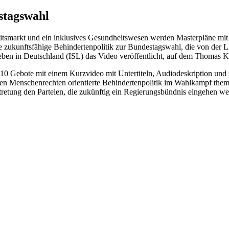
stagswahl
eitsmarkt und ein inklusives Gesundheitswesen werden Masterpläne mit 
ne zukunftsfähige Behindertenpolitik zur Bundestagswahl, die von der L
Leben in Deutschland (ISL) das Video veröffentlicht, auf dem Thomas K
0 Gebote mit einem Kurzvideo mit Untertiteln, Audiodeskription und i
den Menschenrechten orientierte Behindertenpolitik im Wahlkampf themat
rtretung den Parteien, die zukünftig ein Regierungsbündnis eingehen w