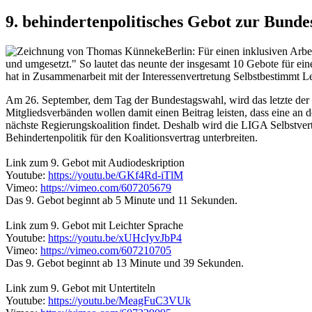
9. behindertenpolitisches Gebot zur Bunde
Berlin:
Für einen inklusiven Arb
und umgesetzt." So lautet das neunte der insgesamt 10 Gebote für ei
hat in Zusammenarbeit mit der Interessenvertretung Selbstbestimmt 
Am 26. September, dem Tag der Bundestagswahl, wird das letzte der 1
Mitgliedsverbänden wollen damit einen Beitrag leisten, dass eine an 
nächste Regierungskoalition findet. Deshalb wird die LIGA Selbstve
Behindertenpolitik für den Koalitionsvertrag unterbreiten.
Link zum 9. Gebot mit Audiodeskription
Youtube:
https://youtu.be/GKf4Rd-iTlM
Vimeo:
https://vimeo.com/607205679
Das 9. Gebot beginnt ab 5 Minute und 11 Sekunden.
Link zum 9. Gebot mit Leichter Sprache
Youtube:
https://youtu.be/xUHcIyvJbP4
Vimeo:
https://vimeo.com/607210705
Das 9. Gebot beginnt ab 13 Minute und 39 Sekunden.
Link zum 9. Gebot mit Untertiteln
Youtube:
https://youtu.be/MeagFuC3VUk