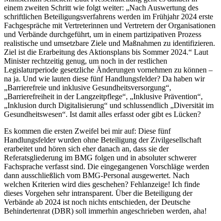
einem zweiten Schritt wie folgt weiter: „Nach Auswertung des
schriftlichen Beteiligungsverfahrens werden im Frühjahr 2024 erste
Fachgespräche mit Vertreterinnen und Vertretern der Organisationen
und Verbände durchgeführt, um in einem partizipativen Prozess
realistische und umsetzbare Ziele und Maßnahmen zu identifizieren.
Ziel ist die Erarbeitung des Aktionsplans bis Sommer 2024.“ Laut
Minister rechtzeitig genug, um noch in der restlichen
Legislaturperiode gesetzliche Änderungen vornehmen zu können –
na ja. Und wie lauten diese fünf Handlungsfelder? Da haben wir
„Barrierefreie und inklusive Gesundheitsversorgung“,
„Barrierefreiheit in der Langzeitpflege“, „Inklusive Prävention“,
„Inklusion durch Digitalisierung“ und schlussendlich „Diversität im
Gesundheitswesen“. Ist damit alles erfasst oder gibt es Lücken?
Es kommen die ersten Zweifel bei mir auf: Diese fünf
Handlungsfelder wurden ohne Beteiligung der Zivilgesellschaft
erarbeitet und hören sich eher danach an, dass sie der
Referatsgliederung im BMG folgen und in absoluter schwerer
Fachsprache verfasst sind. Die eingegangenen Vorschläge werden
dann ausschließlich vom BMG-Personal ausgewertet. Nach
welchen Kriterien wird dies geschehen? Fehlanzeige! Ich finde
dieses Vorgehen sehr intransparent. Über die Beteiligung der
Verbände ab 2024 ist noch nichts entschieden, der Deutsche
Behindertenrat (DBR) soll immerhin angeschrieben werden, aha!