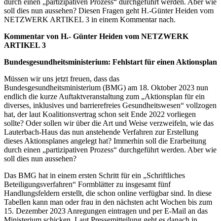
durch einen „partizipativen Prozess“ durchgeführt werden. Aber wie
soll dies nun aussehen? Diesen Fragen geht H.-Günter Heiden vom
NETZWERK ARTIKEL 3 in einem Kommentar nach.
Kommentar von H.- Günter Heiden vom NETZWERK
ARTIKEL 3
Bundesgesundheitsministerium: Fehlstart für einen Aktionsplan
Müssen wir uns jetzt freuen, dass das
Bundesgesundheitsministerium (BMG) am 18. Oktober 2023 nun
endlich die kurze Auftaktveranstaltung zum „Aktionsplan für ein
diverses, inklusives und barrierefreies Gesundheitswesen“ vollzogen
hat, der laut Koalitionsvertrag schon seit Ende 2022 vorliegen
sollte? Oder sollen wir über die Art und Weise verzweifeln, wie das
Lauterbach-Haus das nun anstehende Verfahren zur Erstellung
dieses Aktionsplanes angelegt hat? Immerhin soll die Erarbeitung
durch einen „partizipativen Prozess“ durchgeführt werden. Aber wie
soll dies nun aussehen?
Das BMG hat in einem ersten Schritt für ein „Schriftliches
Beteiligungsverfahren“ Formblätter zu insgesamt fünf
Handlungsfeldern erstellt, die schon online verfügbar sind. In diese
Tabellen kann man oder frau in den nächsten acht Wochen bis zum
15. Dezember 2023 Anregungen eintragen und per E-Mail an das
Ministerium schicken. Laut Pressemitteilung geht es danach in