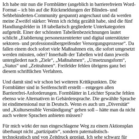
Ich habe mir nun die Formblätter (angeblich in barrierefreiem Word-
Format – ich bin auf die Rückmeldungen der Blinden- und
Sehbehinderten-Community gespannt) angeschaut und da werden
meine Zweifel stärker: Wenn ich richtig gezählt habe, sind die fünf
Handlungsfelder in 18 tabellarisch gegliederte Unterkategorien
aufgeteilt. Einer der schönsten Tabellenbezeichnungen lautet
schlicht „Etablierung personenzentrierter und digital unterstützter
sektoren- und professionsübergreifender Versorgungsprozesse“. Da
fallen einem doch sofort viele Maßnahmen ein, die sofort umgesetzt
werden müssten, oder? Innerhalb der Tabellen wird dann jeweils
untergliedert nach „Ziele“, „Maßnahmen“, „Umsetzungsform“,
„Status“ und „Zeitrahmen“. Freifelder fehlen übrigens ganz bei
diesem schriftlichen Verfahren.
Und damit sind wir schon bei weiteren Kritikpunkten. Die
Formblätter sind in Serifenschrift erstellt – entgegen allen
Barrierefrei-Anforderungen. Formblätter in Leichter Sprache fehlen
ebenso wie Alternativen in Gebärdensprache. Die gewählte Sprache
ist eindimensional nur in Deutsch. Wenn es auch um „Diversität“
und „Kultursensible Verständigung“ gehen soll – hätte man da nicht
auch weitere Sprachen anbieten müssen?
Für mich wirkt der nun eingeschlagene Weg zu einem Aktionsplan
überhaupt nicht „partizipativ“, sondern paternalistisch-
technokratisch und von Zeitdruck geprägt. Ich sehe schwarz für