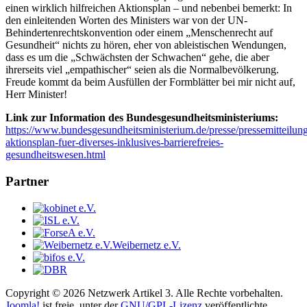
einen wirklich hilfreichen Aktionsplan – und nebenbei bemerkt: In
den einleitenden Worten des Ministers war von der UN-
Behindertenrechtskonvention oder einem „Menschenrecht auf
Gesundheit“ nichts zu hören, eher von ableistischen Wendungen,
dass es um die „Schwächsten der Schwachen“ gehe, die aber
ihrerseits viel „empathischer“ seien als die Normalbevölkerung.
Freude kommt da beim Ausfüllen der Formblätter bei mir nicht auf,
Herr Minister!
Link zur Information des Bundesgesundheitsministeriums:
https://www.bundesgesundheitsministerium.de/presse/pressemitteilung
aktionsplan-fuer-diverses-inklusives-barrierefreies-
gesundheitswesen.html
Partner
Weibernetz e.V.
Copyright © 2026 Netzwerk Artikel 3. Alle Rechte vorbehalten.
Joomla!
ist freie, unter der
GNU/GPL-Lizenz
veröffentlichte