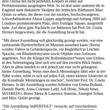
dem Thema des nicht perfekten Körpers in einer auf
Perfektionismus ausgelegten Welt. So ist dort unter anderem die in
England stark diskutierte Skulptur des britischen Bildhauers Marc
Quinn zu sehen, die dieser von der nackten, hochschwangeren,
schwerbehinderten Alison Lapper angefertigt und Anfang 2000 auf
Londons prominentestem Platz, dem Trafalgar Square, ausgestellt
hatte. Auf diese gute Nachricht zur Inklusion hat Prof. Dr. Gisela
Hermes hingewiesen, die die Ausstellung besucht hat.
"Mit dieser Ausstellung soll gleichzeitig gezeigt werden, wie eine
umfassende Barrierefreiheit im Museum aussehen kann: Hierzu
werden Videos in Gebärdensprache, ein Begleitheft in Leichter
Sprache, ein Blindenleitsystem sowie Objekte zum Anfassen
angeboten. Nur die Klingel für Rollstuhlnutzer*innen zum Einlass
in den Seiteneingang lässt sich erst auf den zweiten Blick finden.
Alles in allem handelt es sich jedoch um eine recht gelungene,
kleine Ausstellung. Wenn man durch Memmingen fährt oder in der
Nähe wohnt, lohnt es sich auf jeden Fall, einen kleinen Abstecher in
die Kunsthalle Memmingen zu machen", berichtet Prof. Dr. Gisela
Hermes. In der Ausstellung werden Arbeiten von Emma Bolland,
Daniele Buetti, Anna Coleman Ladd, Adi Hösle, Nikola Irmer,
MASBEDO, Bruno Metra & Laurence Jeanson, Annegret Soltau
und Marc Quinn gezeigt.
"Die Ausstellung 'imPERFEKT‘ versucht, auf verschiedenen