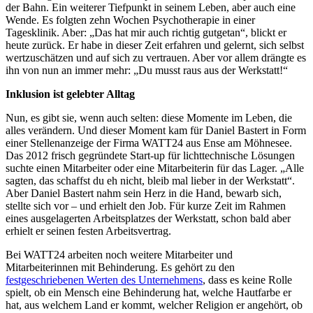
der Bahn. Ein weiterer Tiefpunkt in seinem Leben, aber auch eine
Wende. Es folgten zehn Wochen Psychotherapie in einer
Tagesklinik. Aber: „Das hat mir auch richtig gutgetan“, blickt er
heute zurück. Er habe in dieser Zeit erfahren und gelernt, sich selbst
wertzuschätzen und auf sich zu vertrauen. Aber vor allem drängte es
ihn von nun an immer mehr: „Du musst raus aus der Werkstatt!“
Inklusion ist gelebter Alltag
Nun, es gibt sie, wenn auch selten: diese Momente im Leben, die
alles verändern. Und dieser Moment kam für Daniel Bastert in Form
einer Stellenanzeige der Firma WATT24 aus Ense am Möhnesee.
Das 2012 frisch gegründete Start-up für lichttechnische Lösungen
suchte einen Mitarbeiter oder eine Mitarbeiterin für das Lager. „Alle
sagten, das schaffst du eh nicht, bleib mal lieber in der Werkstatt“.
Aber Daniel Bastert nahm sein Herz in die Hand, bewarb sich,
stellte sich vor – und erhielt den Job. Für kurze Zeit im Rahmen
eines ausgelagerten Arbeitsplatzes der Werkstatt, schon bald aber
erhielt er seinen festen Arbeitsvertrag.
Bei WATT24 arbeiten noch weitere Mitarbeiter und
Mitarbeiterinnen mit Behinderung. Es gehört zu den
festgeschriebenen Werten des Unternehmens
, dass es keine Rolle
spielt, ob ein Mensch eine Behinderung hat, welche Hautfarbe er
hat, aus welchem Land er kommt, welcher Religion er angehört, ob