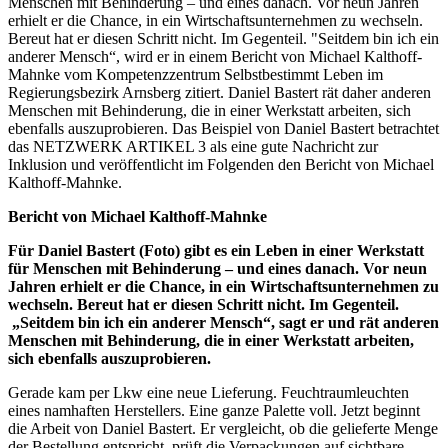
Menschen mit Behinderung – und eines danach. Vor neun Jahren
erhielt er die Chance, in ein Wirtschaftsunternehmen zu wechseln.
Bereut hat er diesen Schritt nicht. Im Gegenteil. "Seitdem bin ich ein
anderer Mensch“, wird er in einem Bericht von Michael Kalthoff-
Mahnke vom Kompetenzzentrum Selbstbestimmt Leben im
Regierungsbezirk Arnsberg zitiert. Daniel Bastert rät daher anderen
Menschen mit Behinderung, die in einer Werkstatt arbeiten, sich
ebenfalls auszuprobieren. Das Beispiel von Daniel Bastert betrachtet
das NETZWERK ARTIKEL 3 als eine gute Nachricht zur
Inklusion und veröffentlicht im Folgenden den Bericht von Michael
Kalthoff-Mahnke.
Bericht von Michael Kalthoff-Mahnke
Für Daniel Bastert (Foto) gibt es ein Leben in einer Werkstatt
für Menschen mit Behinderung – und eines danach. Vor neun
Jahren erhielt er die Chance, in ein Wirtschaftsunternehmen zu
wechseln. Bereut hat er diesen Schritt nicht. Im Gegenteil.
„Seitdem bin ich ein anderer Mensch“, sagt er und rät anderen
Menschen mit Behinderung, die in einer Werkstatt arbeiten,
sich ebenfalls auszuprobieren.
Gerade kam per Lkw eine neue Lieferung. Feuchtraumleuchten
eines namhaften Herstellers. Eine ganze Palette voll. Jetzt beginnt
die Arbeit von Daniel Bastert. Er vergleicht, ob die gelieferte Menge
der Bestellung entspricht, prüft die Verpackungen auf sichtbare