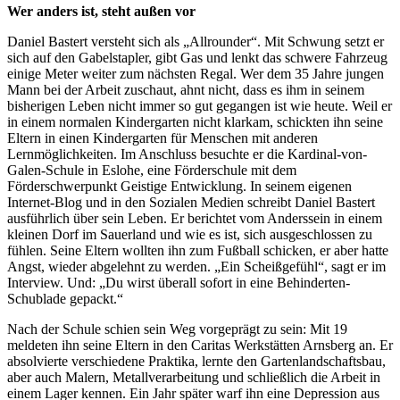
Wer anders ist, steht außen vor
Daniel Bastert versteht sich als „Allrounder“. Mit Schwung setzt er
sich auf den Gabelstapler, gibt Gas und lenkt das schwere Fahrzeug
einige Meter weiter zum nächsten Regal. Wer dem 35 Jahre jungen
Mann bei der Arbeit zuschaut, ahnt nicht, dass es ihm in seinem
bisherigen Leben nicht immer so gut gegangen ist wie heute. Weil er
in einem normalen Kindergarten nicht klarkam, schickten ihn seine
Eltern in einen Kindergarten für Menschen mit anderen
Lernmöglichkeiten. Im Anschluss besuchte er die Kardinal-von-
Galen-Schule in Eslohe, eine Förderschule mit dem
Förderschwerpunkt Geistige Entwicklung. In seinem eigenen
Internet-Blog und in den Sozialen Medien schreibt Daniel Bastert
ausführlich über sein Leben. Er berichtet vom Anderssein in einem
kleinen Dorf im Sauerland und wie es ist, sich ausgeschlossen zu
fühlen. Seine Eltern wollten ihn zum Fußball schicken, er aber hatte
Angst, wieder abgelehnt zu werden. „Ein Scheißgefühl“, sagt er im
Interview. Und: „Du wirst überall sofort in eine Behinderten-
Schublade gepackt.“
Nach der Schule schien sein Weg vorgeprägt zu sein: Mit 19
meldeten ihn seine Eltern in den Caritas Werkstätten Arnsberg an. Er
absolvierte verschiedene Praktika, lernte den Gartenlandschaftsbau,
aber auch Malern, Metallverarbeitung und schließlich die Arbeit in
einem Lager kennen. Ein Jahr später warf ihn eine Depression aus