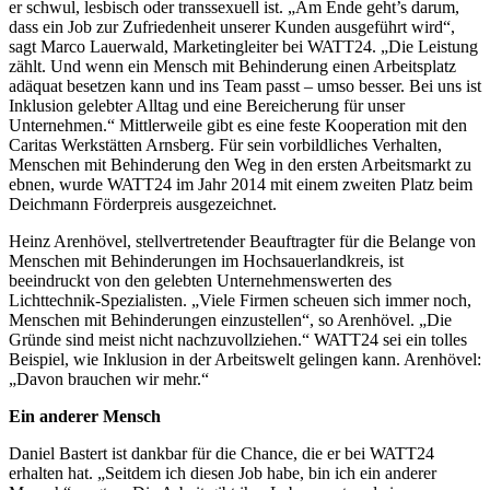
er schwul, lesbisch oder transsexuell ist. „Am Ende geht’s darum,
dass ein Job zur Zufriedenheit unserer Kunden ausgeführt wird“,
sagt Marco Lauerwald, Marketingleiter bei WATT24. „Die Leistung
zählt. Und wenn ein Mensch mit Behinderung einen Arbeitsplatz
adäquat besetzen kann und ins Team passt – umso besser. Bei uns ist
Inklusion gelebter Alltag und eine Bereicherung für unser
Unternehmen.“ Mittlerweile gibt es eine feste Kooperation mit den
Caritas Werkstätten Arnsberg. Für sein vorbildliches Verhalten,
Menschen mit Behinderung den Weg in den ersten Arbeitsmarkt zu
ebnen, wurde WATT24 im Jahr 2014 mit einem zweiten Platz beim
Deichmann Förderpreis ausgezeichnet.
Heinz Arenhövel, stellvertretender Beauftragter für die Belange von
Menschen mit Behinderungen im Hochsauerlandkreis, ist
beeindruckt von den gelebten Unternehmenswerten des
Lichttechnik-Spezialisten. „Viele Firmen scheuen sich immer noch,
Menschen mit Behinderungen einzustellen“, so Arenhövel. „Die
Gründe sind meist nicht nachzuvollziehen.“ WATT24 sei ein tolles
Beispiel, wie Inklusion in der Arbeitswelt gelingen kann. Arenhövel:
„Davon brauchen wir mehr.“
Ein anderer Mensch
Daniel Bastert ist dankbar für die Chance, die er bei WATT24
erhalten hat. „Seitdem ich diesen Job habe, bin ich ein anderer