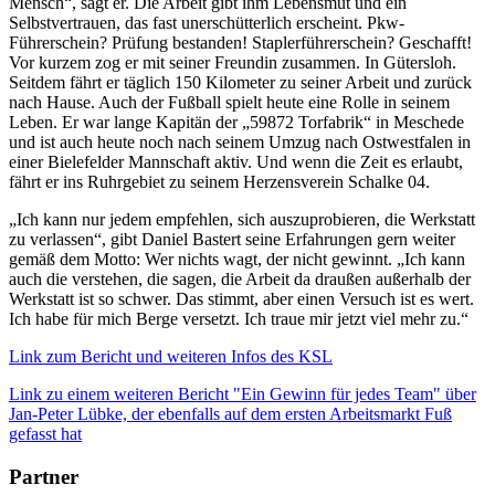
Mensch“, sagt er. Die Arbeit gibt ihm Lebensmut und ein
Selbstvertrauen, das fast unerschütterlich erscheint. Pkw-
Führerschein? Prüfung bestanden! Staplerführerschein? Geschafft!
Vor kurzem zog er mit seiner Freundin zusammen. In Gütersloh.
Seitdem fährt er täglich 150 Kilometer zu seiner Arbeit und zurück
nach Hause. Auch der Fußball spielt heute eine Rolle in seinem
Leben. Er war lange Kapitän der „59872 Torfabrik“ in Meschede
und ist auch heute noch nach seinem Umzug nach Ostwestfalen in
einer Bielefelder Mannschaft aktiv. Und wenn die Zeit es erlaubt,
fährt er ins Ruhrgebiet zu seinem Herzensverein Schalke 04.
„Ich kann nur jedem empfehlen, sich auszuprobieren, die Werkstatt
zu verlassen“, gibt Daniel Bastert seine Erfahrungen gern weiter
gemäß dem Motto: Wer nichts wagt, der nicht gewinnt. „Ich kann
auch die verstehen, die sagen, die Arbeit da draußen außerhalb der
Werkstatt ist so schwer. Das stimmt, aber einen Versuch ist es wert.
Ich habe für mich Berge versetzt. Ich traue mir jetzt viel mehr zu.“
Link zum Bericht und weiteren Infos des KSL
Link zu einem weiteren Bericht "Ein Gewinn für jedes Team" über
Jan-Peter Lübke, der ebenfalls auf dem ersten Arbeitsmarkt Fuß
gefasst hat
Partner