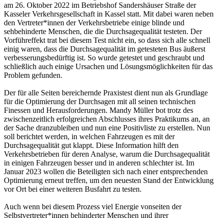
am 26. Oktober 2022 im Betriebshof Sandershäuser Straße der
Kasseler Verkehrsgesellschaft in Kassel statt. Mit dabei waren neben
den Vertreter*innen der Verkehrsbetriebe einige blinde und
sehbehinderte Menschen, die die Durchsagequalität testeten. Der
Vorführeffekt trat bei diesem Test nicht ein, so dass sich alle schnell
einig waren, dass die Durchsagequalität im getesteten Bus äußerst
verbesserungsbedürftig ist. So wurde getestet und geschraubt und
schließlich auch einige Ursachen und Lösungsmöglichkeiten für das
Problem gefunden.
Der für alle Seiten bereichernde Praxistest dient nun als Grundlage
für die Optimierung der Durchsagen mit all seinen technischen
Finessen und Herausforderungen. Mandy Müller bot trotz des
zwischenzeitlich erfolgreichen Abschlusses ihres Praktikums an, an
der Sache dranzubleiben und nun eine Positivliste zu erstellen. Nun
soll berichtet werden, in welchen Fahrzeugen es mit der
Durchsagequalität gut klappt. Diese Information hilft den
Verkehrsbetrieben für deren Analyse, warum die Durchsagequalität
in einigen Fahrzeugen besser und in anderen schlechter ist. Im
Januar 2023 wollen die Beteiligten sich nach einer entsprechenden
Optimierung erneut treffen, um den neuesten Stand der Entwicklung
vor Ort bei einer weiteren Busfahrt zu testen.
Auch wenn bei diesem Prozess viel Energie vonseiten der
Selbstvertreter*innen behinderter Menschen und ihrer