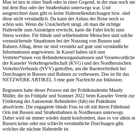
Man ist neu in einer Stadt oder in einer Gegend, in der man noch nie
mit dem Bus oder der Straßenbahn unterwegs war. Und
ausgerechnet dann gibt es keine Haltestellendurchsagen bzw. sind
diese nicht verständlich. Da kann der Anlass der Reise noch so
schön sein. Wenn die Unsicherheit steigt, ob man die richtige
Haltestelle zum Aussteigen erwischt, kann die Fahrt leicht zum
Stress werden. Für blinde und sehbehinderte Menschen sind solche
verunsichernde Situationen bei der Nutzung von Bussen und
Bahnen Alltag, denn sie sind verstärkt auf gute und verständliche
Informationen angewiesen. In Kassel haben sich nun
Vertreter*innen von Behindertenorganisationen und Verantwortliche
der Kasseler Verkehrsgesellschaft (KVG) und des Nordhessischen
VerkehrsVerbunds (NVV) getroffen, um die Barrierefreiheit bei
Durchsagen in Bussen und Bahnen zu verbessern. Das ist für das
NETZWERK ARTIKEL 3 eine gute Nachricht zur Inklusion.
Begonnen hatte dieser Prozess mit der Politikstudentin Mandy
Müller, die im Frühjahr und Sommer 2022 beim Kasseler Verein zur
Förderung der Autonomie Behinderter (fab) ein Praktikum
absolvierte. Die engagierte blinde Frau ist oft mit ihrem Führhund
Oris mit Bussen und Straßenbahnen in Nordhessen unterwegs.
Dabei wird sie immer wieder damit konfrontiert, dass es vor allem in
Bussen keine oder nur schlecht verständliche Durchsagen gibt,
welches die nächste Haltestelle ist.