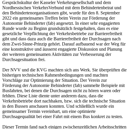
Gesprächskultur der Kasseler Verkehrsgesellschaft und dem
Nordhessischen VerkehrsVerbund mit dem Behindertenbeirat und
den Behindertenorganisationen gibt, wurde für den 8. September
2022 ein gemeinsames Treffen beim Verein zur Förderung der
Autonomie Behinderter (fab) angesetzt. In einer sehr engagierten
Runde wurde zu Beginn grundsätzlich festgehalten, dass es eine
gesetzliche Verpflichtung der Verkehrsbetriebe zur Barrierefreiheit
gibt und dass dazu auch die Barrierefreiheit der Durchsagen nach
dem Zwei-Sinne-Prinzip gehört. Darauf aufbauend war der Weg für
eine konstruktive und äusserst engagierte Diskussion und Planung
der weiteren gemeinsamen Aktivitäten zur Verbesserung der
Durchsagesituation frei.
Der NVV und die KVG machten sich ans Werk. Sie überprüften die
bisherigen technischen Rahmenbedingungen und machten
Vorschläge zur Optimierung der Situation. Der Verein zur
Förderung der Autonomie Behinderter (fab) sammelte Beispiele mit
Busfahrten, bei denen die Durchsagen nicht zu hören waren oder
fehlten. Diese Liste diente unter anderem dazu, dass die
Verkehrsbetriebe dort nachhaken, bzw. sich die technische Situation
in den Bussen anschauen konnten. Und schließlich wurde ein
gemeinsamer Termin vereinbart, um eine optimierte
Durchsagequalität bei einer Fahrt mit einem Bus konkret zu testen.
Dieser Termin fand nach einigen zwischenzeitlichen Arbeitsschritten