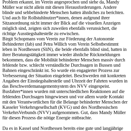
Problem erkannt, im Verein angesprochen und siehe da, Mandy
Müller war nicht allein mit diesen Herausforderungen. Andere
blinde und sehbehinderte Menschen hatten ähnliches zu berichten.
Und auch für Rollstuhlnutzer*innen, denen aufgrund ihrer
Sitzanordnung nicht immer der Blick auf die visuellen Anzeigen
möglich sind, zeigten sich zuweilen ebenfalls verunsichert, die
richtige Ausstiegshaltestelle zu erwischen.
Birgit Schopmans vom Verein zur Förderung der Autonomie
Behinderter (fab) und Petra Willich vom Verein Selbstbestimmt
leben in Nordhessen (SliN), die beide ebenfalls blind sind, hatten in
ihrer Beratungstätigkeit immer wieder ähnliche Rückmeldungen
bekommen, dass die Mobilität behinderter Menschen massiv durch
fehlende bzw. schlecht verständliche Durchsagen in Bussen und
Bahnen eingeschränkt ist. So wurde ein engagierter Prozess zur
Verbesserung der Situation eingeleitet. Beschwerden mit konkreten
Angaben der Einstiegshaltestelle und Uhrzeit der Fahrten wurden in
das Beschwerdemanagementsystem des NVV eingespeist.
Busfahrer*innen wurden mit unterschiedlichen Reaktionen auf die
fehlenden Durchsagen hingewiesen und vor allem wurde Kontakt
mit den Verantwortlichen für die Belange behinderter Menschen der
Kasseler Verkehrsgesellschaft (KVG) und des Nordhessischen
VerkehrsVerbunds (NVV) aufgenommen. Gut, dass Mandy Müller
für diesen Prozess die nötige Energie mitbrachte.
Da es in Kassel und Nordhessen bereits eine gute und langjährige