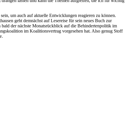
 drängen lassen und kann die Themen aufgreifen, die ich für wichtig
sein, um auch auf aktuelle Entwicklungen reagieren zu können.
thausen geht demnächst auf Lesereise für sein neues Buch zur
 bald der nächste Monatsrückblick auf die Behindertenpolitik im
gskoalition im Koalitionsvertrag vorgesehen hat. Also genug Stoff
e.