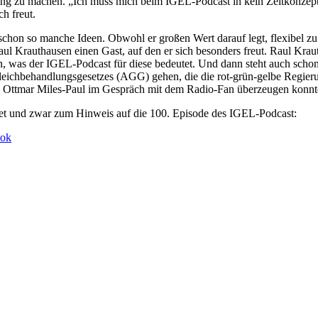
Ding zu machen. „Ich muss mich beim IGEL-Podcast in kein Zeitkonzept
h freut.
on so manche Ideen. Obwohl er großen Wert darauf legt, flexibel zu 
ul Krauthausen einen Gast, auf den er sich besonders freut. Raul Krau
, was der IGEL-Podcast für diese bedeutet. Und dann steht auch schon
ichbehandlungsgesetzes (AGG) gehen, die die rot-grün-gelbe Regierun
h Ottmar Miles-Paul im Gespräch mit dem Radio-Fan überzeugen konnt
tet und zwar zum Hinweis auf die 100. Episode des IGEL-Podcast:
ook