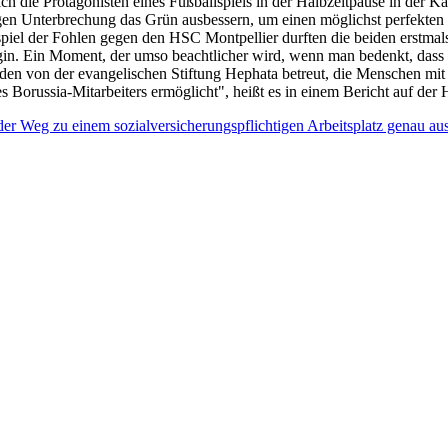
ch die Protagonisten eines Fußballspiels in der Halbzeitpause in der K
en Unterbrechung das Grün ausbessern, um einen möglichst perfekten Pl
piel der Fohlen gegen den HSC Montpellier durften die beiden erstm
aygin. Ein Moment, der umso beachtlicher wird, wenn man bedenkt, das
en von der evangelischen Stiftung Hephata betreut, die Menschen mit B
s Borussia-Mitarbeiters ermöglicht", heißt es in einem Bericht auf 
 der Weg zu einem sozialversicherungspflichtigen Arbeitsplatz genau