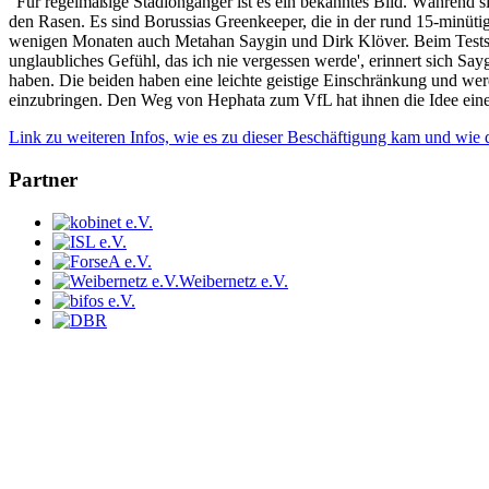
"Für regelmäßige Stadiongänger ist es ein bekanntes Bild. Während si
den Rasen. Es sind Borussias Greenkeeper, die in der rund 15-minütig
wenigen Monaten auch Metahan Saygin und Dirk Klöver. Beim Tests
unglaubliches Gefühl, das ich nie vergessen werde', erinnert sich S
haben. Die beiden haben eine leichte geistige Einschränkung und werd
einzubringen. Den Weg von Hephata zum VfL hat ihnen die Idee eine
Link zu weiteren Infos, wie es zu dieser Beschäftigung kam und wie
Partner
Weibernetz e.V.