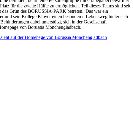
abine befinden, betritt eine Personengruppe mit Grabegabel bewaffnet
atz für die zweite Hälfte zu ermöglichen. Teil dieses Teams sind seit
als das Grün des BORUSSIA-PARK betreten. 'Das war ein
s er und sein Kollege Klöver einen besonderen Lebensweg hinter sich
ehinderungen dabei unterstützt, sich in der Gesellschaft
der Homepage von Borussia Mönchengladbach.
 aussieht auf der Homepage von Borussia Mönchengladbach