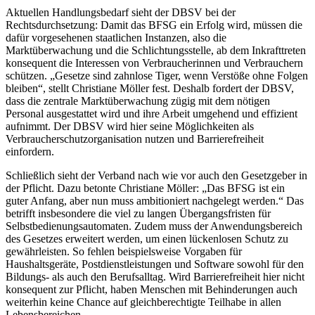
Aktuellen Handlungsbedarf sieht der DBSV bei der
Rechtsdurchsetzung: Damit das BFSG ein Erfolg wird, müssen die
dafür vorgesehenen staatlichen Instanzen, also die
Marktüberwachung und die Schlichtungsstelle, ab dem Inkrafttreten
konsequent die Interessen von Verbraucherinnen und Verbrauchern
schützen. „Gesetze sind zahnlose Tiger, wenn Verstöße ohne Folgen
bleiben“, stellt Christiane Möller fest. Deshalb fordert der DBSV,
dass die zentrale Marktüberwachung zügig mit dem nötigen
Personal ausgestattet wird und ihre Arbeit umgehend und effizient
aufnimmt. Der DBSV wird hier seine Möglichkeiten als
Verbraucherschutzorganisation nutzen und Barrierefreiheit
einfordern.
Schließlich sieht der Verband nach wie vor auch den Gesetzgeber in
der Pflicht. Dazu betonte Christiane Möller: „Das BFSG ist ein
guter Anfang, aber nun muss ambitioniert nachgelegt werden.“ Das
betrifft insbesondere die viel zu langen Übergangsfristen für
Selbstbedienungsautomaten. Zudem muss der Anwendungsbereich
des Gesetzes erweitert werden, um einen lückenlosen Schutz zu
gewährleisten. So fehlen beispielsweise Vorgaben für
Haushaltsgeräte, Postdienstleistungen und Software sowohl für den
Bildungs- als auch den Berufsalltag. Wird Barrierefreiheit hier nicht
konsequent zur Pflicht, haben Menschen mit Behinderungen auch
weiterhin keine Chance auf gleichberechtigte Teilhabe in allen
Lebensbereichen.