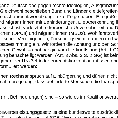
ganz Deutschland gegen rechte Ideologien, Ausgrenzung
 Gleichwohl beschließen Bund und Länder die tiefgreife
Menschenrechtsverletzungen zur Folge haben. Ein großer 
und Migrant*innen mit Behinderungen. Die Aberkennung i
sslich ist, verletzt ihre körperliche Unversehrtheit und 
nschen (DPOs) und Migrant*innen (MSOs), Wohlfahrtsve
tischen Vereinigungen, Forschungseinrichtungen und we
Selbstbestimmung ein. Wir fordern die Achtung und den S
lichen Gewalt – unabhängig vom Herkunftsland (Art. 1 GG
g benachteiligt werden‘ (Art. 3 Abs. 3 S. 2 GG) ist kei
rgaben der UN-Behindertenrechtskonvention müssen endlic
formuliert werden:
en Rechtsanspruch auf Einbürgerung und dürfen nicht nu
snahmeregelung, dass behinderte Menschen die Inanspru
(mit Behinderungen) sind – so wie es im Koalitionsver
ewerberleistungsgesetz ist eine bundesweite ausdrückl
d Teilhabeleistungen auf SGB-Niveau zu verabschieden