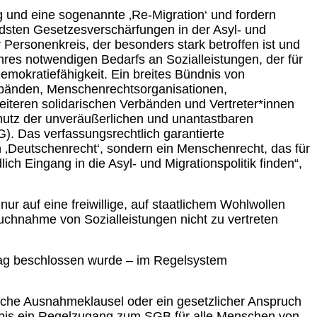
 und eine sogenannte ‚Re-Migration‘ und fordern
ndsten Gesetzesverschärfungen in der Asyl- und
Personenkreis, der besonders stark betroffen ist und
hres notwendigen Bedarfs an Sozialleistungen, der für
Demokratiefähigkeit. Ein breites Bündnis von
rbänden, Menschenrechtsorganisationen,
iteren solidarischen Verbänden und Vertreter*innen
chutz der unveräußerlichen und unantastbaren
). Das verfassungsrechtlich garantierte
n ‚Deutschenrecht‘, sondern ein Menschenrecht, das für
h Eingang in die Asyl- und Migrationspolitik finden“,
r auf eine freiwillige, auf staatlichem Wohlwollen
chnahme von Sozialleistungen nicht zu vertreten
trag beschlossen wurde – im Regelsystem
iche Ausnahmeklausel oder ein gesetzlicher Anspruch
, bis ein Regelzugang zum SGB für alle Menschen von