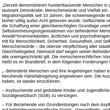
„Derzeit demonstrieren hunderttausende Menschen in 
lautstark Demokratie, Menschenwürde und Vielfalt ein.
Migrationspolitik seit 10 Jahren, die schwerwiegende 
bisher völlig außer Acht gelassen wurde: Geflüchtete 
die Schaffung einer gleichberechtigten Grundlage unerlä
Selbstvertretungsorganisationen von behinderten Me
Anwält*innenverbänden, ärztlichen und psychotherapeu
tritt für Menschlichkeit, Sicherheit, Gesundheit, und 
Menschenwürde – die oberste Verpflichtung aller staat
Gleichheitsgebot ‚Niemand darf wegen seiner Behinderun
alle uneingeschränkt gilt. Die menschenrechtlichen Vo
heißt es im Brandbrief, in dem folgenden Forderungen 
„- Behinderte Menschen und ihre Angehörigen haben ein
beruhende Härtefallregelung angewiesen sein. Die Au
haben, ist wieder einzuführen.
– Asylsuchende und geduldete Kinder und Jugendliche 
Sozialgesetzbuch (SGB) zu versorgen.
– Für Beziehende von Grundleistungen nach dem Asylb
auf behinderungsspezifische Sozial-, Gesundheits- un