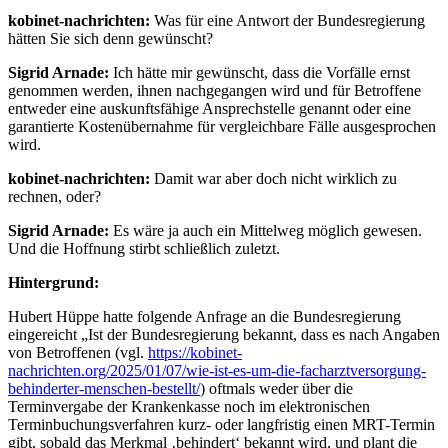
kobinet-nachrichten:
Was für eine Antwort der Bundesregierung
hätten Sie sich denn gewünscht?
Sigrid Arnade:
Ich hätte mir gewünscht, dass die Vorfälle ernst
genommen werden, ihnen nachgegangen wird und für Betroffene
entweder eine auskunftsfähige Ansprechstelle genannt oder eine
garantierte Kostenübernahme für vergleichbare Fälle ausgesprochen
wird.
kobinet-nachrichten:
Damit war aber doch nicht wirklich zu
rechnen, oder?
Sigrid Arnade:
Es wäre ja auch ein Mittelweg möglich gewesen.
Und die Hoffnung stirbt schließlich zuletzt.
Hintergrund:
Hubert Hüppe hatte folgende Anfrage an die Bundesregierung
eingereicht „Ist der Bundesregierung bekannt, dass es nach Angaben
von Betroffenen (vgl.
https://kobinet-
nachrichten.org/2025/01/07/wie-ist-es-um-die-facharztversorgung-
behinderter-menschen-bestellt/
) oftmals weder über die
Terminvergabe der Krankenkasse noch im elektronischen
Terminbuchungsverfahren kurz- oder langfristig einen MRT-Termin
gibt, sobald das Merkmal ‚behindert‘ bekannt wird, und plant die