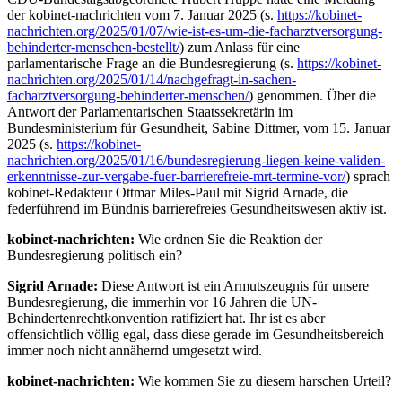
der kobinet-nachrichten vom 7. Januar 2025 (s.
https://kobinet-
nachrichten.org/2025/01/07/wie-ist-es-um-die-facharztversorgung-
behinderter-menschen-bestellt/
) zum Anlass für eine
parlamentarische Frage an die Bundesregierung (s.
https://kobinet-
nachrichten.org/2025/01/14/nachgefragt-in-sachen-
facharztversorgung-behinderter-menschen/
) genommen. Über die
Antwort der Parlamentarischen Staatssekretärin im
Bundesministerium für Gesundheit, Sabine Dittmer, vom 15. Januar
2025 (s.
https://kobinet-
nachrichten.org/2025/01/16/bundesregierung-liegen-keine-validen-
erkenntnisse-zur-vergabe-fuer-barrierefreie-mrt-termine-vor/
) sprach
kobinet-Redakteur Ottmar Miles-Paul mit Sigrid Arnade, die
federführend im Bündnis barrierefreies Gesundheitswesen aktiv ist.
kobinet-nachrichten:
Wie ordnen Sie die Reaktion der
Bundesregierung politisch ein?
Sigrid Arnade:
Diese Antwort ist ein Armutszeugnis für unsere
Bundesregierung, die immerhin vor 16 Jahren die UN-
Behindertenrechtkonvention ratifiziert hat. Ihr ist es aber
offensichtlich völlig egal, dass diese gerade im Gesundheitsbereich
immer noch nicht annähernd umgesetzt wird.
kobinet-nachrichten:
Wie kommen Sie zu diesem harschen Urteil?