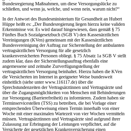
Bundesregierung Maßnahmen, um diese Versorgungslücke zu
schließen, und wenn ja, welche, und wenn nein, warum nicht?“
In der Antwort des Bundesministerium für Gesundheit an Hubert
Hüppe heißt es: „Der Bundesregierung liegen hierzu keine validen
Erkenntnisse vor. Es wird darauf hingewiesen, dass gemäß § 75
Fünftes Buch Sozialgesetzbuch (SGB V) den Kassenärztlichen
Vereinigungen (KVen) gemeinsam mit der Kassenärztlichen
Bundesvereinigung der Auftrag zur Sicherstellung der ambulanten
vertragsärztlichen Versorgung für alle gesetzlich
krankenversicherten Personen obliegt. § 75 Absatz 1a SGB V stellt
zudem klar, dass der Sicherstellungsauftrag ebenfalls eine
angemessene und zeitnahe Zurverfügungstellung der
vertragsärztlichen Versorgung beinhaltet. Hierzu haben die KVen
die Versicherten im Internet in geeigneter Weise bundesweit
einheitlich (siehe unter www.116117.de) über die
Sprechstundenzeiten der Vertragsärztinnen und Vertragsärzte und
über die Zugangsmöglichkeiten von Menschen mit Behinderungen
zur Versorgung (Barrierefreiheit) zu informieren. Zudem haben sie
Terminservicestellen (TSS) zu betreiben, die bei Vorlage einer
entsprechenden Überweisung einen Termin innerhalb von einer
Woche mit einer maximalen Wartezeit von vier Wochen vermitteln
müssen. Vertragsärztinnen und Vertragsärzte sind aufgrund ihrer
Zulassung zur Erbringung der Leistungen verpflichtet, auf die
Versicherte der gesetzlichen Krankenversicherung einen