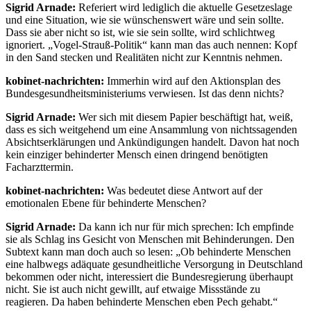
Sigrid Arnade:
Referiert wird lediglich die aktuelle Gesetzeslage
und eine Situation, wie sie wünschenswert wäre und sein sollte.
Dass sie aber nicht so ist, wie sie sein sollte, wird schlichtweg
ignoriert. „Vogel-Strauß-Politik“ kann man das auch nennen: Kopf
in den Sand stecken und Realitäten nicht zur Kenntnis nehmen.
kobinet-nachrichten:
Immerhin wird auf den Aktionsplan des
Bundesgesundheitsministeriums verwiesen. Ist das denn nichts?
Sigrid Arnade:
Wer sich mit diesem Papier beschäftigt hat, weiß,
dass es sich weitgehend um eine Ansammlung von nichtssagenden
Absichtserklärungen und Ankündigungen handelt. Davon hat noch
kein einziger behinderter Mensch einen dringend benötigten
Facharzttermin.
kobinet-nachrichten:
Was bedeutet diese Antwort auf der
emotionalen Ebene für behinderte Menschen?
Sigrid Arnade:
Da kann ich nur für mich sprechen: Ich empfinde
sie als Schlag ins Gesicht von Menschen mit Behinderungen. Den
Subtext kann man doch auch so lesen: „Ob behinderte Menschen
eine halbwegs adäquate gesundheitliche Versorgung in Deutschland
bekommen oder nicht, interessiert die Bundesregierung überhaupt
nicht. Sie ist auch nicht gewillt, auf etwaige Missstände zu
reagieren. Da haben behinderte Menschen eben Pech gehabt.“